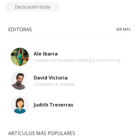
Decoración boda
EDITORAS
VER MÁS
Ale Ibarra
Fundadora de Panateneas Wedding & Event Planning
David Victoria
Co-fundador de Woowlow
Judith Treserras
ARTÍCULOS MÁS POPULARES