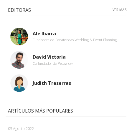
EDITORAS
VER MÁS
Ale Ibarra
Fundadora de Panateneas Wedding & Event Planning
David Victoria
Co-fundador de Woowlow
Judith Treserras
ARTÍCULOS MÁS POPULARES
05 Agosto 2022