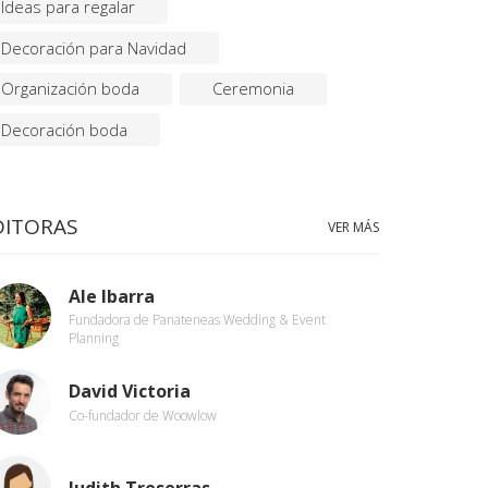
Ideas para regalar
Decoración para Navidad
Organización boda
Ceremonia
Decoración boda
DITORAS
VER MÁS
Ale Ibarra
Fundadora de Panateneas Wedding & Event
Planning
David Victoria
Co-fundador de Woowlow