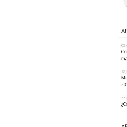
A
05 
Có
ma
12 
Me
20
22 
¿C
A