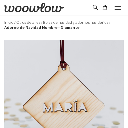
Togg
navig
Inicio
/
Otros detalles
/
Bolas de navidad y adornos navideños
/
Adorno de Navidad Nombre - Diamante