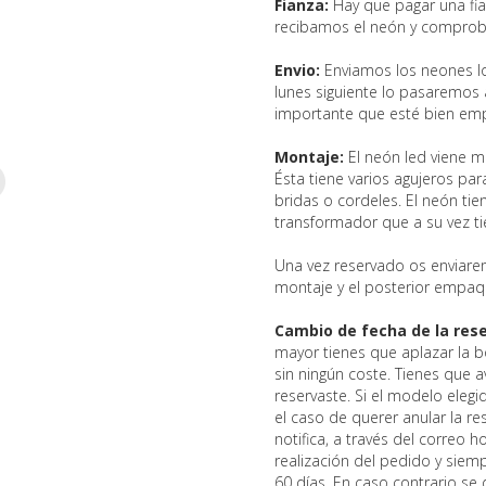
Fianza:
Hay que pagar una fi
recibamos el neón y compro
Envio:
Enviamos los neones los
lunes siguiente lo pasaremos 
importante que esté bien em
Montaje:
El neón led viene m
Ésta tiene varios agujeros par
bridas o cordeles. El neón ti
transformador que a su vez t
Una vez reservado os enviar
montaje y el posterior empaq
Cambio de fecha de la rese
mayor tienes que aplazar la b
sin ningún coste. Tienes que 
reservaste. Si el modelo elegi
el caso de querer anular la res
notifica, a través del correo 
realización del pedido y siem
60 días. En caso contrario se 