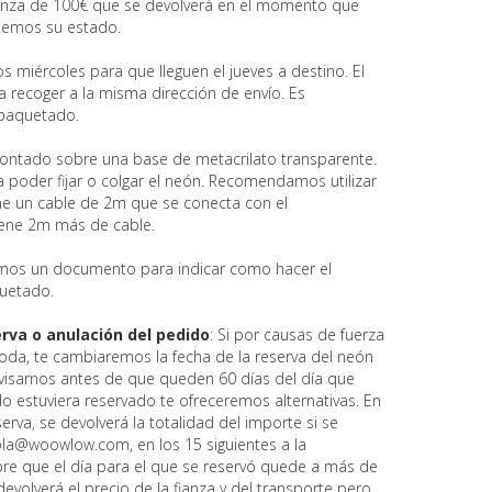
anza de 100€ que se devolverá en el momento que
bemos su estado.
 miércoles para que lleguen el jueves a destino. El
a recoger a la misma dirección de envío. Es
paquetado.
ontado sobre una base de metacrilato transparente.
a poder fijar o colgar el neón. Recomendamos utilizar
ene un cable de 2m que se conecta con el
iene 2m más de cable.
emos un documento para indicar como hacer el
uetado.
rva o anulación del pedido
: Si por causas de fuerza
oda, te cambiaremos la fecha de la reserva del neón
avisarnos antes de que queden 60 días del día que
do estuviera reservado te ofreceremos alternativas. En
erva, se devolverá la totalidad del importe si se
hola@woowlow.com, en los 15 siguientes a la
pre que el día para el que se reservó quede a más de
devolverá el precio de la fianza y del transporte pero