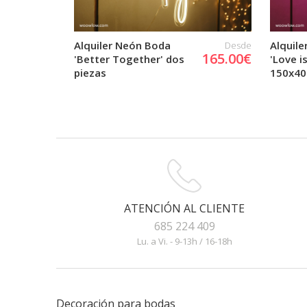
Alquiler Neón Boda
Alquil
Desde
165.00€
'Better Together' dos
'Love is
piezas
150x4
ATENCIÓN AL CLIENTE
685 224 409
Lu. a Vi. - 9-13h / 16-18h
Decoración para bodas