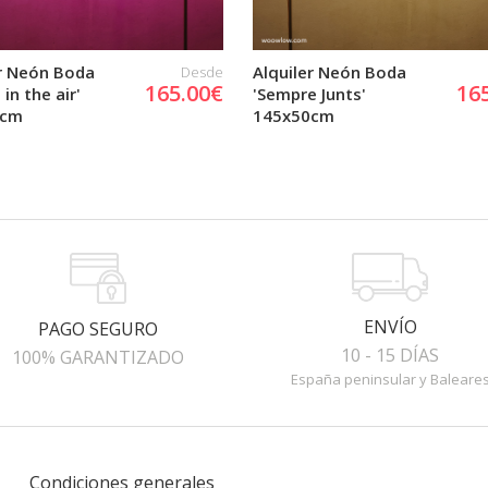
er Neón Boda
Alquiler Neón Boda
Desde
165.00€
16
 in the air'
'Sempre Junts'
0cm
145x50cm
ENVÍO
PAGO SEGURO
10 - 15 DÍAS
100% GARANTIZADO
España peninsular y Baleare
Condiciones generales