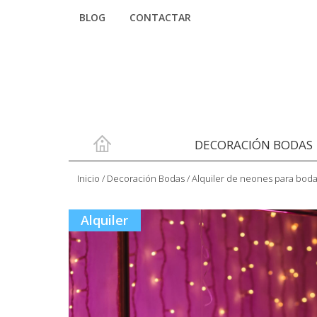
BLOG
CONTACTAR
DECORACIÓN BODAS
Inicio
/
Decoración Bodas
/
Alquiler de neones para bod
Alquiler