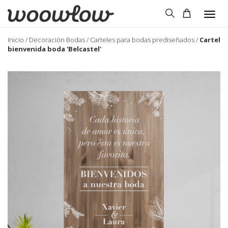
Togg
navig
Inicio
/
Decoración Bodas
/
Carteles para bodas prediseñados
/
Cartel
bienvenida boda 'Belcastel'